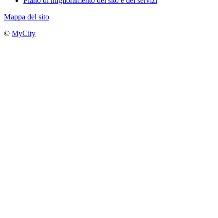
Piano di miglioramento del sito e dei servizi
Mappa del sito
©
MyCity