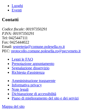
Luoghi
Eventi
Contatti
Codice fiscale: 00197350291
P.IVA: 00197350291
Tel: 0425447111
Fax: 0425444022
Email:
segreteria@comune.polesella.ro.it
PEC:
protocollo.comune.polesella.ro@pecveneto.it
Leggi le FAQ
Prenotazione appuntamento
Segnalazione disservizio
Richiesta d'assistenza
Amministrazione trasparente
Informativa privacy
Note legali
Dichiarazione di accessibilità
Piano di miglioramento del sito e dei servizi
Mappa del sito