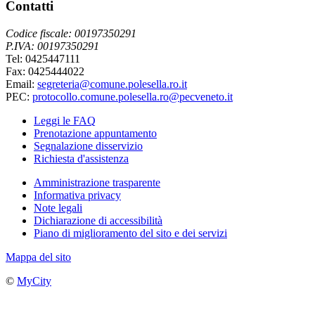
Contatti
Codice fiscale: 00197350291
P.IVA: 00197350291
Tel: 0425447111
Fax: 0425444022
Email:
segreteria@comune.polesella.ro.it
PEC:
protocollo.comune.polesella.ro@pecveneto.it
Leggi le FAQ
Prenotazione appuntamento
Segnalazione disservizio
Richiesta d'assistenza
Amministrazione trasparente
Informativa privacy
Note legali
Dichiarazione di accessibilità
Piano di miglioramento del sito e dei servizi
Mappa del sito
©
MyCity