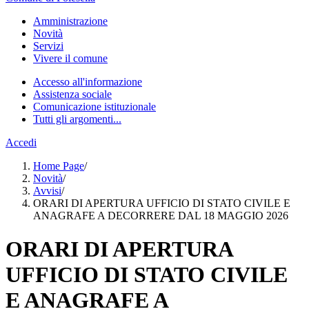
Amministrazione
Novità
Servizi
Vivere il comune
Accesso all'informazione
Assistenza sociale
Comunicazione istituzionale
Tutti gli argomenti...
Accedi
Home Page
/
Novità
/
Avvisi
/
ORARI DI APERTURA UFFICIO DI STATO CIVILE E
ANAGRAFE A DECORRERE DAL 18 MAGGIO 2026
ORARI DI APERTURA
UFFICIO DI STATO CIVILE
E ANAGRAFE A