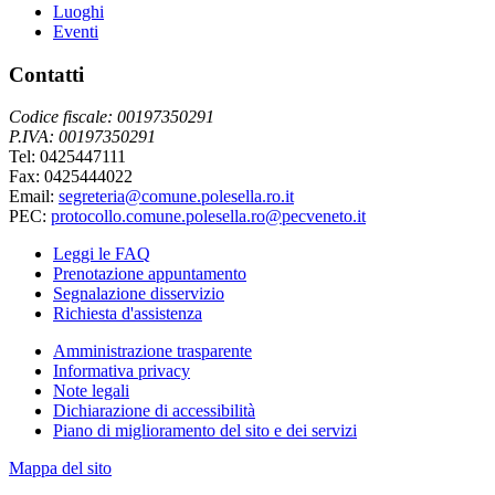
Luoghi
Eventi
Contatti
Codice fiscale: 00197350291
P.IVA: 00197350291
Tel: 0425447111
Fax: 0425444022
Email:
segreteria@comune.polesella.ro.it
PEC:
protocollo.comune.polesella.ro@pecveneto.it
Leggi le FAQ
Prenotazione appuntamento
Segnalazione disservizio
Richiesta d'assistenza
Amministrazione trasparente
Informativa privacy
Note legali
Dichiarazione di accessibilità
Piano di miglioramento del sito e dei servizi
Mappa del sito