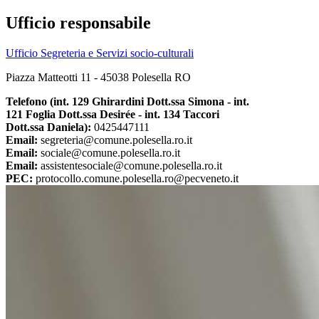
Ufficio responsabile
Ufficio Segreteria e Servizi socio-culturali
Piazza Matteotti 11 - 45038 Polesella RO
Telefono (int. 129 Ghirardini Dott.ssa Simona - int.
121 Foglia Dott.ssa Desirée - int. 134 Taccori
Dott.ssa Daniela):
0425447111
Email:
segreteria@comune.polesella.ro.it
Email:
sociale@comune.polesella.ro.it
Email:
assistentesociale@comune.polesella.ro.it
PEC:
protocollo.comune.polesella.ro@pecveneto.it