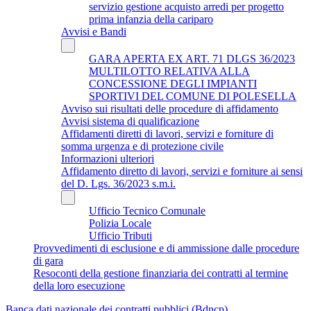
servizio gestione acquisto arredi per progetto
prima infanzia della cariparo
Avvisi e Bandi
GARA APERTA EX ART. 71 DLGS 36/2023
MULTILOTTO RELATIVA ALLA
CONCESSIONE DEGLI IMPIANTI
SPORTIVI DEL COMUNE DI POLESELLA
Avviso sui risultati delle procedure di affidamento
Avvisi sistema di qualificazione
Affidamenti diretti di lavori, servizi e forniture di
somma urgenza e di protezione civile
Informazioni ulteriori
Affidamento diretto di lavori, servizi e forniture ai sensi
del D. Lgs. 36/2023 s.m.i.
Ufficio Tecnico Comunale
Polizia Locale
Ufficio Tributi
Provvedimenti di esclusione e di ammissione dalle procedure
di gara
Resoconti della gestione finanziaria dei contratti al termine
della loro esecuzione
Banca dati nazionale dei contratti pubblici (Bdncp)