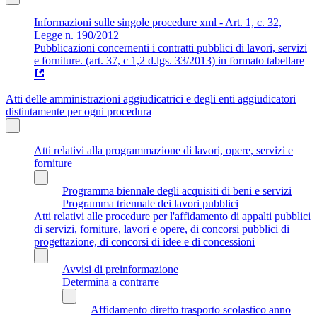
Informazioni sulle singole procedure xml - Art. 1, c. 32,
Legge n. 190/2012
Pubblicazioni concernenti i contratti pubblici di lavori, servizi
e forniture. (art. 37, c 1,2 d.lgs. 33/2013) in formato tabellare
Atti delle amministrazioni aggiudicatrici e degli enti aggiudicatori
distintamente per ogni procedura
Atti relativi alla programmazione di lavori, opere, servizi e
forniture
Programma biennale degli acquisiti di beni e servizi
Programma triennale dei lavori pubblici
Atti relativi alle procedure per l'affidamento di appalti pubblici
di servizi, forniture, lavori e opere, di concorsi pubblici di
progettazione, di concorsi di idee e di concessioni
Avvisi di preinformazione
Determina a contrarre
Affidamento diretto trasporto scolastico anno