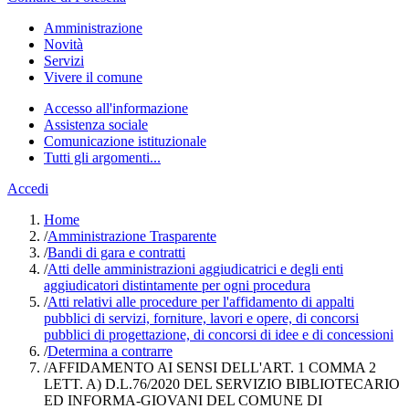
Amministrazione
Novità
Servizi
Vivere il comune
Accesso all'informazione
Assistenza sociale
Comunicazione istituzionale
Tutti gli argomenti...
Accedi
Home
/
Amministrazione Trasparente
/
Bandi di gara e contratti
/
Atti delle amministrazioni aggiudicatrici e degli enti
aggiudicatori distintamente per ogni procedura
/
Atti relativi alle procedure per l'affidamento di appalti
pubblici di servizi, forniture, lavori e opere, di concorsi
pubblici di progettazione, di concorsi di idee e di concessioni
/
Determina a contrarre
/
AFFIDAMENTO AI SENSI DELL'ART. 1 COMMA 2
LETT. A) D.L.76/2020 DEL SERVIZIO BIBLIOTECARIO
ED INFORMA-GIOVANI DEL COMUNE DI