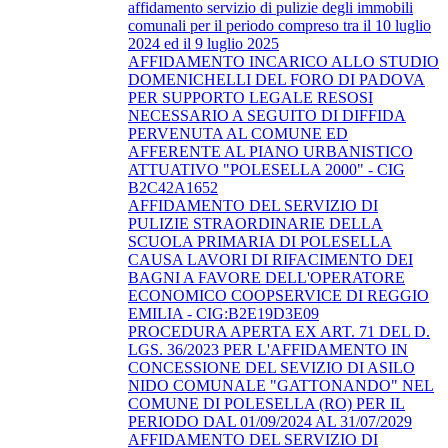
affidamento servizio di pulizie degli immobili
comunali per il periodo compreso tra il 10 luglio
2024 ed il 9 luglio 2025
AFFIDAMENTO INCARICO ALLO STUDIO
DOMENICHELLI DEL FORO DI PADOVA
PER SUPPORTO LEGALE RESOSI
NECESSARIO A SEGUITO DI DIFFIDA
PERVENUTA AL COMUNE ED
AFFERENTE AL PIANO URBANISTICO
ATTUATIVO "POLESELLA 2000" - CIG
B2C42A1652
AFFIDAMENTO DEL SERVIZIO DI
PULIZIE STRAORDINARIE DELLA
SCUOLA PRIMARIA DI POLESELLA
CAUSA LAVORI DI RIFACIMENTO DEI
BAGNI A FAVORE DELL'OPERATORE
ECONOMICO COOPSERVICE DI REGGIO
EMILIA - CIG:B2E19D3E09
PROCEDURA APERTA EX ART. 71 DEL D.
LGS. 36/2023 PER L'AFFIDAMENTO IN
CONCESSIONE DEL SEVIZIO DI ASILO
NIDO COMUNALE "GATTONANDO" NEL
COMUNE DI POLESELLA (RO) PER IL
PERIODO DAL 01/09/2024 AL 31/07/2029
AFFIDAMENTO DEL SERVIZIO DI