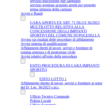
servizio trascrizione jure sanguinis
servizio gestione acquisto arredi per progetto
prima infanzia della cariparo
Avvisi e Bandi
GARA APERTA EX ART. 71 DLGS 36/2023
MULTILOTTO RELATIVA ALLA
CONCESSIONE DEGLI IMPIANTI
SPORTIVI DEL COMUNE DI POLESELLA
Avviso sui risultati delle procedure di affidamento
Avvisi sistema di qualificazione
Affidamenti diretti di lavori, servizi e forniture di
somma urgenza e di protezione civile
Avvisi relativi all'esito della procedura
ESITO PROCEDURA DI GARA IMPIANTI
SPORTIVI
ESITO LOTTO 1
Affidamento diretto di lavori, servizi e forniture ai sensi
del D. Lgs. 36/2023 s.m.i.
Ufficio Tecnico Comunale
Polizia Locale
Ufficio Segreteria