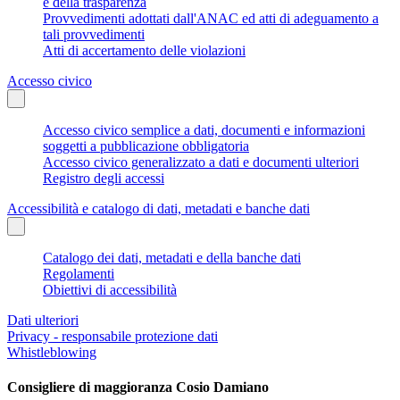
e della trasparenza
Provvedimenti adottati dall'ANAC ed atti di adeguamento a
tali provvedimenti
Atti di accertamento delle violazioni
Accesso civico
Accesso civico semplice a dati, documenti e informazioni
soggetti a pubblicazione obbligatoria
Accesso civico generalizzato a dati e documenti ulteriori
Registro degli accessi
Accessibilità e catalogo di dati, metadati e banche dati
Catalogo dei dati, metadati e della banche dati
Regolamenti
Obiettivi di accessibilità
Dati ulteriori
Privacy - responsabile protezione dati
Whistleblowing
Consigliere di maggioranza Cosio Damiano