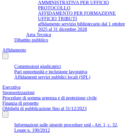
AMMINISTRATIVA PER UFFICIO
PROTOCOLLO
AFFIDAMENTO PER FORMAZIONE
UFFICIO TRIBUTI
affidamento servizio bibliotecario dal 1 ottobre
2025 al 31 dicembre 2028
Area Tecnica
Dibattito pubblico
Affidamento
Commissioni giudicatrici
Pari opportunità e inclusione lavorativa
Affidamenti servizi pubblici locali (SPL)
Esecutiva
Sponsorizzazioni
Procedure di somma urgenza e di protezione civile
Finanza di progetto
Obblighi di pubblicazione fino al 31/12/2023
Informazioni sulle singole procedure xml - Art. 1, c. 32,
Legge n. 190/2012