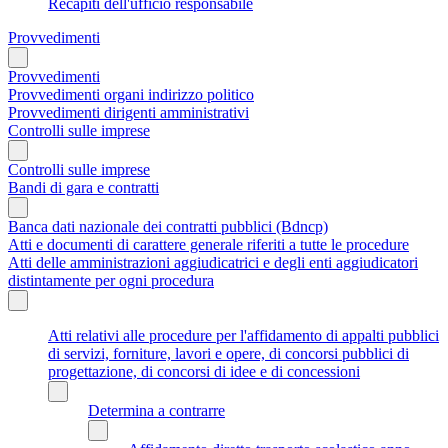
Recapiti dell'ufficio responsabile
Provvedimenti
Provvedimenti
Provvedimenti organi indirizzo politico
Provvedimenti dirigenti amministrativi
Controlli sulle imprese
Controlli sulle imprese
Bandi di gara e contratti
Banca dati nazionale dei contratti pubblici (Bdncp)
Atti e documenti di carattere generale riferiti a tutte le procedure
Atti delle amministrazioni aggiudicatrici e degli enti aggiudicatori
distintamente per ogni procedura
Atti relativi alle procedure per l'affidamento di appalti pubblici
di servizi, forniture, lavori e opere, di concorsi pubblici di
progettazione, di concorsi di idee e di concessioni
Determina a contrarre