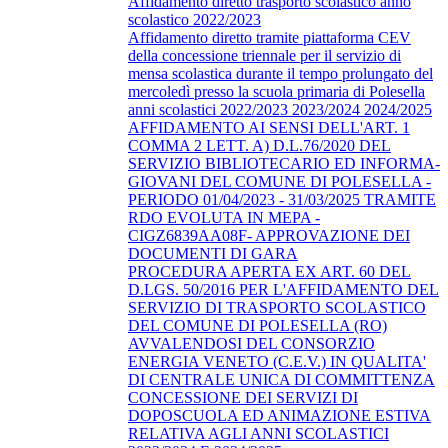
Affidamento diretto trasporto scolastico anno
scolastico 2022/2023
Affidamento diretto tramite piattaforma CEV
della concessione triennale per il servizio di
mensa scolastica durante il tempo prolungato del
mercoledì presso la scuola primaria di Polesella
anni scolastici 2022/2023 2023/2024 2024/2025
AFFIDAMENTO AI SENSI DELL'ART. 1
COMMA 2 LETT. A) D.L.76/2020 DEL
SERVIZIO BIBLIOTECARIO ED INFORMA-
GIOVANI DEL COMUNE DI POLESELLA -
PERIODO 01/04/2023 - 31/03/2025 TRAMITE
RDO EVOLUTA IN MEPA -
CIGZ6839AA08F- APPROVAZIONE DEI
DOCUMENTI DI GARA
PROCEDURA APERTA EX ART. 60 DEL
D.LGS. 50/2016 PER L'AFFIDAMENTO DEL
SERVIZIO DI TRASPORTO SCOLASTICO
DEL COMUNE DI POLESELLA (RO)
AVVALENDOSI DEL CONSORZIO
ENERGIA VENETO (C.E.V.) IN QUALITA'
DI CENTRALE UNICA DI COMMITTENZA
CONCESSIONE DEI SERVIZI DI
DOPOSCUOLA ED ANIMAZIONE ESTIVA
RELATIVA AGLI ANNI SCOLASTICI