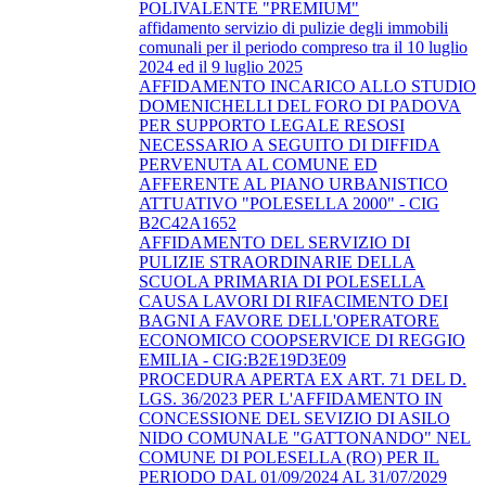
POLIVALENTE "PREMIUM"
affidamento servizio di pulizie degli immobili
comunali per il periodo compreso tra il 10 luglio
2024 ed il 9 luglio 2025
AFFIDAMENTO INCARICO ALLO STUDIO
DOMENICHELLI DEL FORO DI PADOVA
PER SUPPORTO LEGALE RESOSI
NECESSARIO A SEGUITO DI DIFFIDA
PERVENUTA AL COMUNE ED
AFFERENTE AL PIANO URBANISTICO
ATTUATIVO "POLESELLA 2000" - CIG
B2C42A1652
AFFIDAMENTO DEL SERVIZIO DI
PULIZIE STRAORDINARIE DELLA
SCUOLA PRIMARIA DI POLESELLA
CAUSA LAVORI DI RIFACIMENTO DEI
BAGNI A FAVORE DELL'OPERATORE
ECONOMICO COOPSERVICE DI REGGIO
EMILIA - CIG:B2E19D3E09
PROCEDURA APERTA EX ART. 71 DEL D.
LGS. 36/2023 PER L'AFFIDAMENTO IN
CONCESSIONE DEL SEVIZIO DI ASILO
NIDO COMUNALE "GATTONANDO" NEL
COMUNE DI POLESELLA (RO) PER IL
PERIODO DAL 01/09/2024 AL 31/07/2029