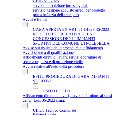
GIUGNO 2025
servizio trascrizione jure sanguinis
servizio gestione acquisto arredi per progetto
prima infanzia della cariparo
Avvisi e Bandi
GARA APERTA EX ART. 71 DLGS 36/2023
MULTILOTTO RELATIVA ALLA
CONCESSIONE DEGLI IMPIANTI
SPORTIVI DEL COMUNE DI POLESELLA
Avviso sui risultati delle procedure di affidamento
Avvisi sistema di qualificazione
Affidamenti diretti di lavori, servizi e forniture di
somma urgenza e di protezione civile
Avvisi relativi all'esito della procedura
ESITO PROCEDURA DI GARA IMPIANTI
SPORTIVI
ESITO LOTTO 1
Affidamento diretto di lavori, servizi e forniture ai sensi
del D. Lgs. 36/2023 s.m.i.
Ufficio Tecnico Comunale
Polizia Locale