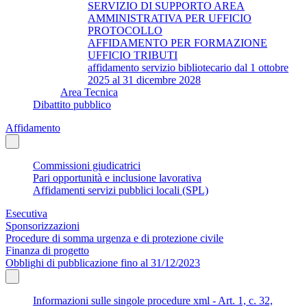
SERVIZIO DI SUPPORTO AREA
AMMINISTRATIVA PER UFFICIO
PROTOCOLLO
AFFIDAMENTO PER FORMAZIONE
UFFICIO TRIBUTI
affidamento servizio bibliotecario dal 1 ottobre
2025 al 31 dicembre 2028
Area Tecnica
Dibattito pubblico
Affidamento
Commissioni giudicatrici
Pari opportunità e inclusione lavorativa
Affidamenti servizi pubblici locali (SPL)
Esecutiva
Sponsorizzazioni
Procedure di somma urgenza e di protezione civile
Finanza di progetto
Obblighi di pubblicazione fino al 31/12/2023
Informazioni sulle singole procedure xml - Art. 1, c. 32,