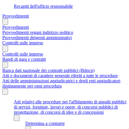
Recapiti dell'ufficio responsabile
Provvedimenti
Provvedimenti
Provvedimenti organi indirizzo politico
Provvedimenti dirigenti amministrativi
Controlli sulle imprese
Controlli sulle imprese
Bandi di gara e contratti
Banca dati nazionale dei contratti pubblici (Bdncp)
Atti e documenti di carattere generale riferiti a tutte le procedure
Atti delle amministrazioni aggiudicatrici e degli enti aggiudicatori
distintamente per ogni procedura
Atti relativi alle procedure per l'affidamento di appalti pubblici
di servizi, forniture, lavori e opere, di concorsi pubblici di
progettazione, di concorsi di idee e di concessioni
Determina a contrarre