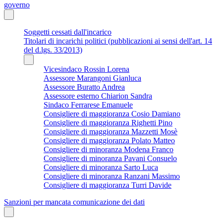
governo
Soggetti cessati dall'incarico
Titolari di incarichi politici (pubblicazioni ai sensi dell'art. 14
del d.lgs. 33/2013)
Vicesindaco Rossin Lorena
Assessore Marangoni Gianluca
Assessore Buratto Andrea
Assessore esterno Chiarion Sandra
Sindaco Ferrarese Emanuele
Consigliere di maggioranza Cosio Damiano
Consigliere di maggioranza Righetti Pino
Consigliere di maggioranza Mazzetti Mosè
Consigliere di maggioranza Polato Matteo
Consigliere di minoranza Modena Franco
Consigliere di minoranza Pavani Consuelo
Consigliere di minoranza Sarto Luca
Consigliere di minoranza Ranzani Massimo
Consigliere di maggioranza Turri Davide
Sanzioni per mancata comunicazione dei dati