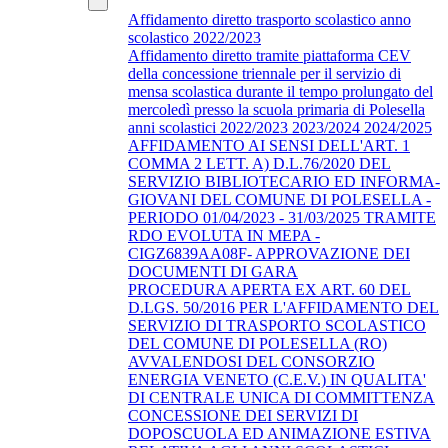
Affidamento diretto trasporto scolastico anno
scolastico 2022/2023
Affidamento diretto tramite piattaforma CEV
della concessione triennale per il servizio di
mensa scolastica durante il tempo prolungato del
mercoledì presso la scuola primaria di Polesella
anni scolastici 2022/2023 2023/2024 2024/2025
AFFIDAMENTO AI SENSI DELL'ART. 1
COMMA 2 LETT. A) D.L.76/2020 DEL
SERVIZIO BIBLIOTECARIO ED INFORMA-
GIOVANI DEL COMUNE DI POLESELLA -
PERIODO 01/04/2023 - 31/03/2025 TRAMITE
RDO EVOLUTA IN MEPA -
CIGZ6839AA08F- APPROVAZIONE DEI
DOCUMENTI DI GARA
PROCEDURA APERTA EX ART. 60 DEL
D.LGS. 50/2016 PER L'AFFIDAMENTO DEL
SERVIZIO DI TRASPORTO SCOLASTICO
DEL COMUNE DI POLESELLA (RO)
AVVALENDOSI DEL CONSORZIO
ENERGIA VENETO (C.E.V.) IN QUALITA'
DI CENTRALE UNICA DI COMMITTENZA
CONCESSIONE DEI SERVIZI DI
DOPOSCUOLA ED ANIMAZIONE ESTIVA