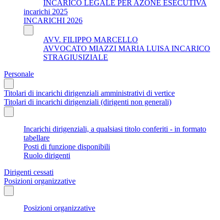
INCARICO LEGALE PER AZONE ESECUTIVA
incarichi 2025
INCARICHI 2026
AVV. FILIPPO MARCELLO
AVVOCATO MIAZZI MARIA LUISA INCARICO
STRAGIUSIZIALE
Personale
Titolari di incarichi dirigenziali amministrativi di vertice
Titolari di incarichi dirigenziali (dirigenti non generali)
Incarichi dirigenziali, a qualsiasi titolo conferiti - in formato
tabellare
Posti di funzione disponibili
Ruolo dirigenti
Dirigenti cessati
Posizioni organizzative
Posizioni organizzative