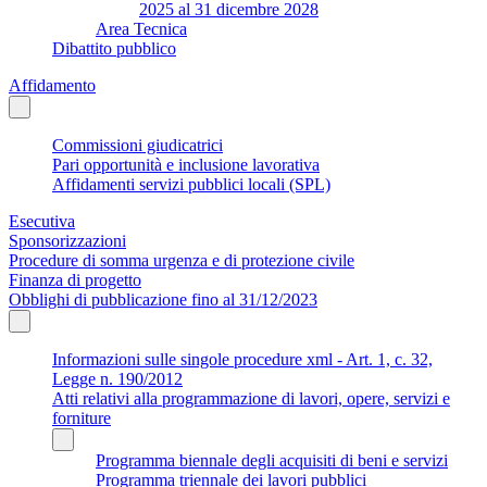
2025 al 31 dicembre 2028
Area Tecnica
Dibattito pubblico
Affidamento
Commissioni giudicatrici
Pari opportunità e inclusione lavorativa
Affidamenti servizi pubblici locali (SPL)
Esecutiva
Sponsorizzazioni
Procedure di somma urgenza e di protezione civile
Finanza di progetto
Obblighi di pubblicazione fino al 31/12/2023
Informazioni sulle singole procedure xml - Art. 1, c. 32,
Legge n. 190/2012
Atti relativi alla programmazione di lavori, opere, servizi e
forniture
Programma biennale degli acquisiti di beni e servizi
Programma triennale dei lavori pubblici