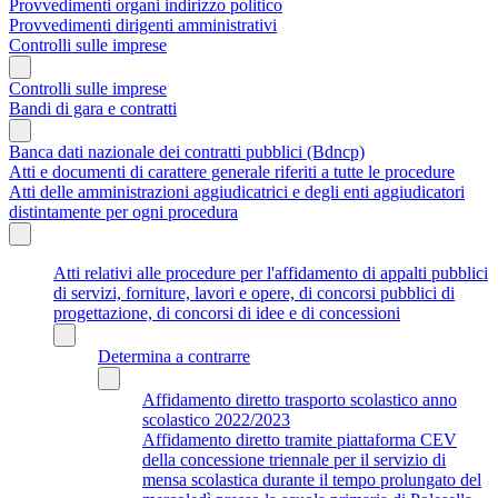
Provvedimenti organi indirizzo politico
Provvedimenti dirigenti amministrativi
Controlli sulle imprese
Controlli sulle imprese
Bandi di gara e contratti
Banca dati nazionale dei contratti pubblici (Bdncp)
Atti e documenti di carattere generale riferiti a tutte le procedure
Atti delle amministrazioni aggiudicatrici e degli enti aggiudicatori
distintamente per ogni procedura
Atti relativi alle procedure per l'affidamento di appalti pubblici
di servizi, forniture, lavori e opere, di concorsi pubblici di
progettazione, di concorsi di idee e di concessioni
Determina a contrarre
Affidamento diretto trasporto scolastico anno
scolastico 2022/2023
Affidamento diretto tramite piattaforma CEV
della concessione triennale per il servizio di
mensa scolastica durante il tempo prolungato del