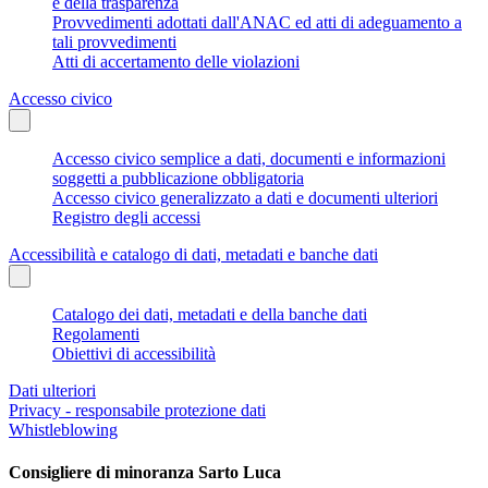
e della trasparenza
Provvedimenti adottati dall'ANAC ed atti di adeguamento a
tali provvedimenti
Atti di accertamento delle violazioni
Accesso civico
Accesso civico semplice a dati, documenti e informazioni
soggetti a pubblicazione obbligatoria
Accesso civico generalizzato a dati e documenti ulteriori
Registro degli accessi
Accessibilità e catalogo di dati, metadati e banche dati
Catalogo dei dati, metadati e della banche dati
Regolamenti
Obiettivi di accessibilità
Dati ulteriori
Privacy - responsabile protezione dati
Whistleblowing
Consigliere di minoranza Sarto Luca