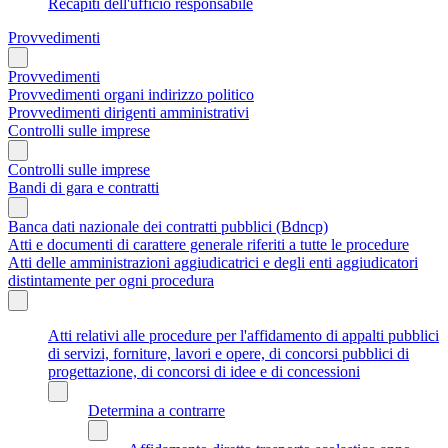
Recapiti dell'ufficio responsabile
Provvedimenti
Provvedimenti
Provvedimenti organi indirizzo politico
Provvedimenti dirigenti amministrativi
Controlli sulle imprese
Controlli sulle imprese
Bandi di gara e contratti
Banca dati nazionale dei contratti pubblici (Bdncp)
Atti e documenti di carattere generale riferiti a tutte le procedure
Atti delle amministrazioni aggiudicatrici e degli enti aggiudicatori
distintamente per ogni procedura
Atti relativi alle procedure per l'affidamento di appalti pubblici
di servizi, forniture, lavori e opere, di concorsi pubblici di
progettazione, di concorsi di idee e di concessioni
Determina a contrarre