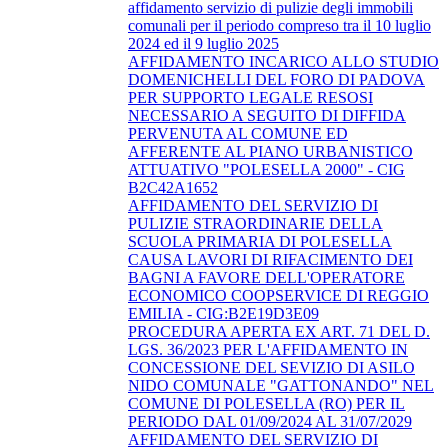
affidamento servizio di pulizie degli immobili
comunali per il periodo compreso tra il 10 luglio
2024 ed il 9 luglio 2025
AFFIDAMENTO INCARICO ALLO STUDIO
DOMENICHELLI DEL FORO DI PADOVA
PER SUPPORTO LEGALE RESOSI
NECESSARIO A SEGUITO DI DIFFIDA
PERVENUTA AL COMUNE ED
AFFERENTE AL PIANO URBANISTICO
ATTUATIVO "POLESELLA 2000" - CIG
B2C42A1652
AFFIDAMENTO DEL SERVIZIO DI
PULIZIE STRAORDINARIE DELLA
SCUOLA PRIMARIA DI POLESELLA
CAUSA LAVORI DI RIFACIMENTO DEI
BAGNI A FAVORE DELL'OPERATORE
ECONOMICO COOPSERVICE DI REGGIO
EMILIA - CIG:B2E19D3E09
PROCEDURA APERTA EX ART. 71 DEL D.
LGS. 36/2023 PER L'AFFIDAMENTO IN
CONCESSIONE DEL SEVIZIO DI ASILO
NIDO COMUNALE "GATTONANDO" NEL
COMUNE DI POLESELLA (RO) PER IL
PERIODO DAL 01/09/2024 AL 31/07/2029
AFFIDAMENTO DEL SERVIZIO DI