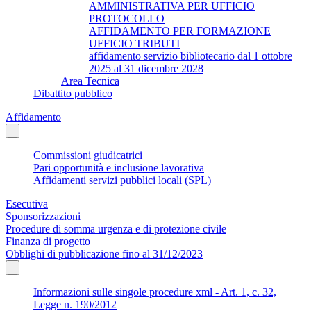
AMMINISTRATIVA PER UFFICIO
PROTOCOLLO
AFFIDAMENTO PER FORMAZIONE
UFFICIO TRIBUTI
affidamento servizio bibliotecario dal 1 ottobre
2025 al 31 dicembre 2028
Area Tecnica
Dibattito pubblico
Affidamento
Commissioni giudicatrici
Pari opportunità e inclusione lavorativa
Affidamenti servizi pubblici locali (SPL)
Esecutiva
Sponsorizzazioni
Procedure di somma urgenza e di protezione civile
Finanza di progetto
Obblighi di pubblicazione fino al 31/12/2023
Informazioni sulle singole procedure xml - Art. 1, c. 32,
Legge n. 190/2012