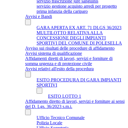
servizio trascrizione jure sanguinis
servizio gestione acquisto arredi per progetto
prima infanzia della cariparo
Avvisi e Bandi
GARA APERTA EX ART. 71 DLGS 36/2023
MULTILOTTO RELATIVA ALLA
CONCESSIONE DEGLI IMPIANTI
SPORTIVI DEL COMUNE DI POLESELLA
Avviso sui risultati delle procedure di affidamento
Avvisi sistema di qualificazione
Affidamenti diretti di lavori, servizi e forniture di
somma urgenza e di protezione civile
Avvisi relativi all'esito della procedura
ESITO PROCEDURA DI GARA IMPIANTI
SPORTIVI
ESITO LOTTO 1
Affidamento diretto di lavori, servizi e forniture ai sensi
del D. Lgs. 36/2023 s.m.i.
Ufficio Tecnico Comunale
Polizia Locale
Ufficio Segreteria