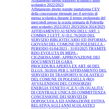
Affidamento diretto trasporto scolastico anno
scolastico 2022/2023
Affidamento diretto tramite piattaforma CEV
della concessione triennale per il servizio di
mensa scolastica durante il tempo prolungato del
mercoledì presso la scuola primaria di Polesella
anni scolastici 2022/2023 2023/2024 2024/2025
AFFIDAMENTO AI SENSI DELL'ART. 1
COMMA 2 LETT. A) D.L.76/2020 DEL
SERVIZIO BIBLIOTECARIO ED INFORMA-
GIOVANI DEL COMUNE DI POLESELLA -
PERIODO 01/04/2023 - 31/03/2025 TRAMITE
RDO EVOLUTA IN MEPA -
CIGZ6839AA08F- APPROVAZIONE DEI
DOCUMENTI DI GARA
PROCEDURA APERTA EX ART. 60 DEL
D.LGS. 50/2016 PER L'AFFIDAMENTO DEL
SERVIZIO DI TRASPORTO SCOLASTICO
DEL COMUNE DI POLESELLA (RO)
AVVALENDOSI DEL CONSORZIO
ENERGIA VENETO (C.E.V.) IN QUALITA'
DI CENTRALE UNICA DI COMMITTENZA
CONCESSIONE DEI SERVIZI DI
DOPOSCUOLA ED ANIMAZIONE ESTIVA
RELATIVA AGLI ANNI SCOLASTICI