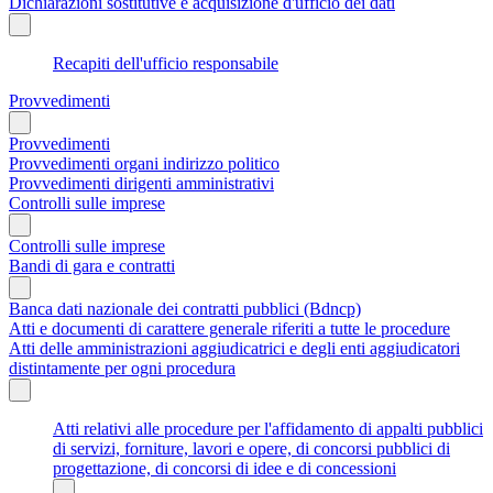
Dichiarazioni sostitutive e acquisizione d'ufficio dei dati
Recapiti dell'ufficio responsabile
Provvedimenti
Provvedimenti
Provvedimenti organi indirizzo politico
Provvedimenti dirigenti amministrativi
Controlli sulle imprese
Controlli sulle imprese
Bandi di gara e contratti
Banca dati nazionale dei contratti pubblici (Bdncp)
Atti e documenti di carattere generale riferiti a tutte le procedure
Atti delle amministrazioni aggiudicatrici e degli enti aggiudicatori
distintamente per ogni procedura
Atti relativi alle procedure per l'affidamento di appalti pubblici
di servizi, forniture, lavori e opere, di concorsi pubblici di
progettazione, di concorsi di idee e di concessioni