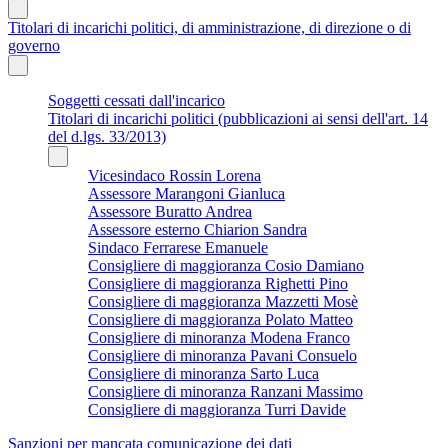
Titolari di incarichi politici, di amministrazione, di direzione o di
governo
Soggetti cessati dall'incarico
Titolari di incarichi politici (pubblicazioni ai sensi dell'art. 14
del d.lgs. 33/2013)
Vicesindaco Rossin Lorena
Assessore Marangoni Gianluca
Assessore Buratto Andrea
Assessore esterno Chiarion Sandra
Sindaco Ferrarese Emanuele
Consigliere di maggioranza Cosio Damiano
Consigliere di maggioranza Righetti Pino
Consigliere di maggioranza Mazzetti Mosè
Consigliere di maggioranza Polato Matteo
Consigliere di minoranza Modena Franco
Consigliere di minoranza Pavani Consuelo
Consigliere di minoranza Sarto Luca
Consigliere di minoranza Ranzani Massimo
Consigliere di maggioranza Turri Davide
Sanzioni per mancata comunicazione dei dati