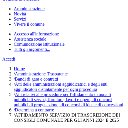
Amministrazione
Novità
Servizi
Vivere il comune
Accesso all'informazione
Assistenza sociale
Comunicazione istituzionale
Tutti gli argomenti...
Accedi
Home
/
Amministrazione Trasparente
/
Bandi di gara e contratti
/
Atti delle amministrazioni aggiudicatrici e degli enti
aggiudicatori distintamente per ogni procedura
/
Atti relativi alle procedure per l'affidamento di appalti
pubblici di servizi, forniture, lavori e opere, di concorsi
pubblici di progettazione, di concorsi di idee e di concessioni
/
Determina a contrarre
/
AFFIDAMENTO SERVIZIO DI TRASCRIZIONE DEI
CONSIGLI COMUNALE PER GLI ANNI 2024 E 2025