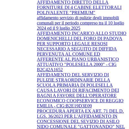
AFFIDAMENTO DIRETTO DELLA
FORNITURE DI 4 CABINE ELETTORALI
POLIVALENTE "PREMIUM"
affidamento servizio di pulizie degli immobili
comunali per il periodo compreso tra il 10 luglio
2024 ed il 9 luglio 2025
AFFIDAMENTO INCARICO ALLO STUDIO
DOMENICHELLI DEL FORO DI PADOVA
PER SUPPORTO LEGALE RESOSI
NECESSARIO A SEGUITO DI DIFFIDA
PERVENUTA AL COMUNE ED
AFFERENTE AL PIANO URBANISTICO
ATTUATIVO "POLESELLA 2000" - CIG
B2C42A1652
AFFIDAMENTO DEL SERVIZIO DI
PULIZIE STRAORDINARIE DELLA
SCUOLA PRIMARIA DI POLESELLA
CAUSA LAVORI DI RIFACIMENTO DEI
BAGNI A FAVORE DELL'OPERATORE
ECONOMICO COOPSERVICE DI REGGIO
EMILIA - CIG:B2E19D3E09
PROCEDURA APERTA EX ART. 71 DEL D.
LGS. 36/2023 PER L'AFFIDAMENTO IN
CONCESSIONE DEL SEVIZIO DI ASILO
NIDO COMUNALE "GATTONANDO" NEL