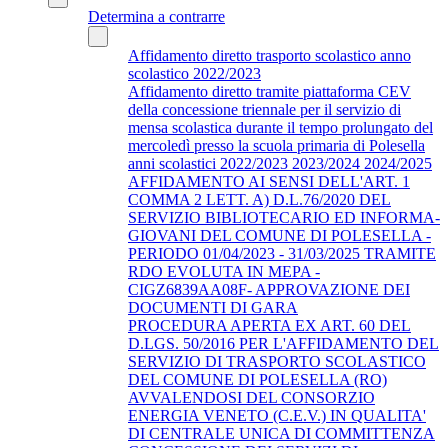
Determina a contrarre
Affidamento diretto trasporto scolastico anno
scolastico 2022/2023
Affidamento diretto tramite piattaforma CEV
della concessione triennale per il servizio di
mensa scolastica durante il tempo prolungato del
mercoledì presso la scuola primaria di Polesella
anni scolastici 2022/2023 2023/2024 2024/2025
AFFIDAMENTO AI SENSI DELL'ART. 1
COMMA 2 LETT. A) D.L.76/2020 DEL
SERVIZIO BIBLIOTECARIO ED INFORMA-
GIOVANI DEL COMUNE DI POLESELLA -
PERIODO 01/04/2023 - 31/03/2025 TRAMITE
RDO EVOLUTA IN MEPA -
CIGZ6839AA08F- APPROVAZIONE DEI
DOCUMENTI DI GARA
PROCEDURA APERTA EX ART. 60 DEL
D.LGS. 50/2016 PER L'AFFIDAMENTO DEL
SERVIZIO DI TRASPORTO SCOLASTICO
DEL COMUNE DI POLESELLA (RO)
AVVALENDOSI DEL CONSORZIO
ENERGIA VENETO (C.E.V.) IN QUALITA'
DI CENTRALE UNICA DI COMMITTENZA