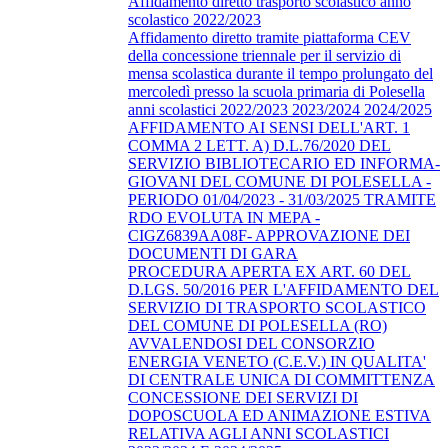
Affidamento diretto trasporto scolastico anno
scolastico 2022/2023
Affidamento diretto tramite piattaforma CEV
della concessione triennale per il servizio di
mensa scolastica durante il tempo prolungato del
mercoledì presso la scuola primaria di Polesella
anni scolastici 2022/2023 2023/2024 2024/2025
AFFIDAMENTO AI SENSI DELL'ART. 1
COMMA 2 LETT. A) D.L.76/2020 DEL
SERVIZIO BIBLIOTECARIO ED INFORMA-
GIOVANI DEL COMUNE DI POLESELLA -
PERIODO 01/04/2023 - 31/03/2025 TRAMITE
RDO EVOLUTA IN MEPA -
CIGZ6839AA08F- APPROVAZIONE DEI
DOCUMENTI DI GARA
PROCEDURA APERTA EX ART. 60 DEL
D.LGS. 50/2016 PER L'AFFIDAMENTO DEL
SERVIZIO DI TRASPORTO SCOLASTICO
DEL COMUNE DI POLESELLA (RO)
AVVALENDOSI DEL CONSORZIO
ENERGIA VENETO (C.E.V.) IN QUALITA'
DI CENTRALE UNICA DI COMMITTENZA
CONCESSIONE DEI SERVIZI DI
DOPOSCUOLA ED ANIMAZIONE ESTIVA
RELATIVA AGLI ANNI SCOLASTICI