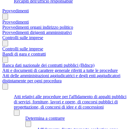
Recapiti dell'ufficio responsabile
Provvedimenti
Provvedimenti
Provvedimenti organi indirizzo politico
Provvedimenti dirigenti amministrativi
Controlli sulle imprese
Controlli sulle imprese
Bandi di gara e contratti
Banca dati nazionale dei contratti pubblici (Bdncp)
Atti e documenti di carattere generale riferiti a tutte le procedure
Atti delle amministrazioni aggiudicatrici e degli enti aggiudicatori
distintamente per ogni procedura
Atti relativi alle procedure per l'affidamento di appalti pubblici
di servizi, forniture, lavori e opere, di concorsi pubblici di
progettazione, di concorsi di idee e di concessioni
Determina a contrarre