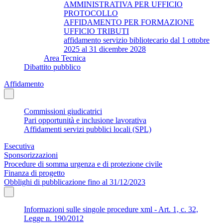
AMMINISTRATIVA PER UFFICIO
PROTOCOLLO
AFFIDAMENTO PER FORMAZIONE
UFFICIO TRIBUTI
affidamento servizio bibliotecario dal 1 ottobre
2025 al 31 dicembre 2028
Area Tecnica
Dibattito pubblico
Affidamento
Commissioni giudicatrici
Pari opportunità e inclusione lavorativa
Affidamenti servizi pubblici locali (SPL)
Esecutiva
Sponsorizzazioni
Procedure di somma urgenza e di protezione civile
Finanza di progetto
Obblighi di pubblicazione fino al 31/12/2023
Informazioni sulle singole procedure xml - Art. 1, c. 32,
Legge n. 190/2012