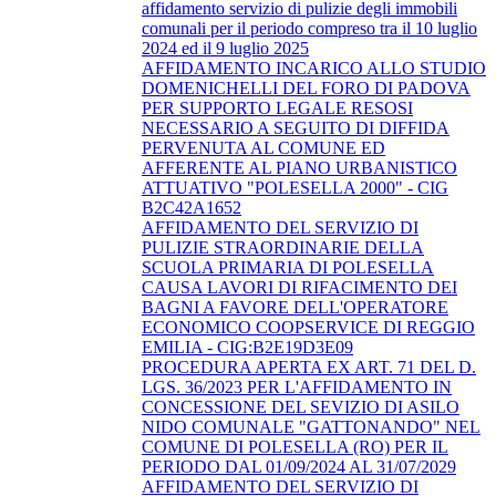
affidamento servizio di pulizie degli immobili
comunali per il periodo compreso tra il 10 luglio
2024 ed il 9 luglio 2025
AFFIDAMENTO INCARICO ALLO STUDIO
DOMENICHELLI DEL FORO DI PADOVA
PER SUPPORTO LEGALE RESOSI
NECESSARIO A SEGUITO DI DIFFIDA
PERVENUTA AL COMUNE ED
AFFERENTE AL PIANO URBANISTICO
ATTUATIVO "POLESELLA 2000" - CIG
B2C42A1652
AFFIDAMENTO DEL SERVIZIO DI
PULIZIE STRAORDINARIE DELLA
SCUOLA PRIMARIA DI POLESELLA
CAUSA LAVORI DI RIFACIMENTO DEI
BAGNI A FAVORE DELL'OPERATORE
ECONOMICO COOPSERVICE DI REGGIO
EMILIA - CIG:B2E19D3E09
PROCEDURA APERTA EX ART. 71 DEL D.
LGS. 36/2023 PER L'AFFIDAMENTO IN
CONCESSIONE DEL SEVIZIO DI ASILO
NIDO COMUNALE "GATTONANDO" NEL
COMUNE DI POLESELLA (RO) PER IL
PERIODO DAL 01/09/2024 AL 31/07/2029
AFFIDAMENTO DEL SERVIZIO DI