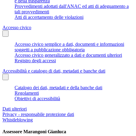
e della trasparenza
Provvedimenti adottati dall'ANAC ed atti di adeguamento a
tali provvedimenti
Atti di accertamento delle violazioni
Accesso civico
Accesso civico semplice a dati, documenti e informazioni
soggetti a pubblicazione obbligatoria
Accesso civico generalizzato a dati e documenti ulteriori
Registro degli accessi
Accessibilità e catalogo di dati, metadati e banche dati
Catalogo dei dati, metadati e della banche dati
Regolamenti
Obiettivi di accessibilità
Dati ulteriori
Privacy - responsabile protezione dati
Whistleblowing
Assessore Marangoni Gianluca