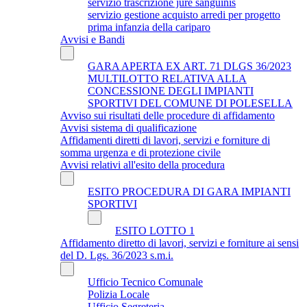
servizio trascrizione jure sanguinis
servizio gestione acquisto arredi per progetto
prima infanzia della cariparo
Avvisi e Bandi
GARA APERTA EX ART. 71 DLGS 36/2023
MULTILOTTO RELATIVA ALLA
CONCESSIONE DEGLI IMPIANTI
SPORTIVI DEL COMUNE DI POLESELLA
Avviso sui risultati delle procedure di affidamento
Avvisi sistema di qualificazione
Affidamenti diretti di lavori, servizi e forniture di
somma urgenza e di protezione civile
Avvisi relativi all'esito della procedura
ESITO PROCEDURA DI GARA IMPIANTI
SPORTIVI
ESITO LOTTO 1
Affidamento diretto di lavori, servizi e forniture ai sensi
del D. Lgs. 36/2023 s.m.i.
Ufficio Tecnico Comunale
Polizia Locale
Ufficio Segreteria