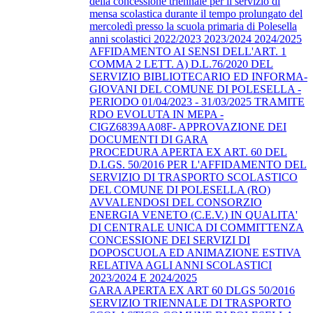
della concessione triennale per il servizio di
mensa scolastica durante il tempo prolungato del
mercoledì presso la scuola primaria di Polesella
anni scolastici 2022/2023 2023/2024 2024/2025
AFFIDAMENTO AI SENSI DELL'ART. 1
COMMA 2 LETT. A) D.L.76/2020 DEL
SERVIZIO BIBLIOTECARIO ED INFORMA-
GIOVANI DEL COMUNE DI POLESELLA -
PERIODO 01/04/2023 - 31/03/2025 TRAMITE
RDO EVOLUTA IN MEPA -
CIGZ6839AA08F- APPROVAZIONE DEI
DOCUMENTI DI GARA
PROCEDURA APERTA EX ART. 60 DEL
D.LGS. 50/2016 PER L'AFFIDAMENTO DEL
SERVIZIO DI TRASPORTO SCOLASTICO
DEL COMUNE DI POLESELLA (RO)
AVVALENDOSI DEL CONSORZIO
ENERGIA VENETO (C.E.V.) IN QUALITA'
DI CENTRALE UNICA DI COMMITTENZA
CONCESSIONE DEI SERVIZI DI
DOPOSCUOLA ED ANIMAZIONE ESTIVA
RELATIVA AGLI ANNI SCOLASTICI
2023/2024 E 2024/2025
GARA APERTA EX ART 60 DLGS 50/2016
SERVIZIO TRIENNALE DI TRASPORTO