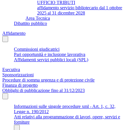
UFFICIO TRIBUTI
affidamento servizio bibliotecario dal 1 ottobre
2025 al 31 dicembre 2028
Area Tecnica
Dibattito pubblico
Affidamento
Commissioni giudicatrici
Pari opportunità e inclusione lavorativa
Affidamenti servizi pubblici locali (SPL)
Esecutiva
Sponsorizzazioni
Procedure di somma urgenza e di protezione civile
Finanza di progetto
Obblighi di pubblicazione fino al 31/12/2023
Informazioni sulle singole procedure xml - Art. 1, c. 32,
Legge n. 190/2012
Atti relativi alla programmazione di lavori, opere, servizi e
forniture