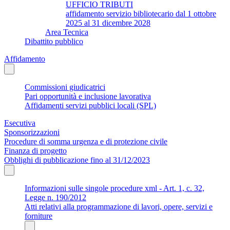
UFFICIO TRIBUTI
affidamento servizio bibliotecario dal 1 ottobre
2025 al 31 dicembre 2028
Area Tecnica
Dibattito pubblico
Affidamento
Commissioni giudicatrici
Pari opportunità e inclusione lavorativa
Affidamenti servizi pubblici locali (SPL)
Esecutiva
Sponsorizzazioni
Procedure di somma urgenza e di protezione civile
Finanza di progetto
Obblighi di pubblicazione fino al 31/12/2023
Informazioni sulle singole procedure xml - Art. 1, c. 32,
Legge n. 190/2012
Atti relativi alla programmazione di lavori, opere, servizi e
forniture