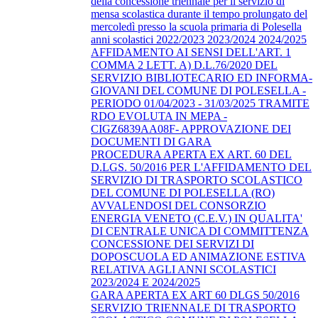
della concessione triennale per il servizio di
mensa scolastica durante il tempo prolungato del
mercoledì presso la scuola primaria di Polesella
anni scolastici 2022/2023 2023/2024 2024/2025
AFFIDAMENTO AI SENSI DELL'ART. 1
COMMA 2 LETT. A) D.L.76/2020 DEL
SERVIZIO BIBLIOTECARIO ED INFORMA-
GIOVANI DEL COMUNE DI POLESELLA -
PERIODO 01/04/2023 - 31/03/2025 TRAMITE
RDO EVOLUTA IN MEPA -
CIGZ6839AA08F- APPROVAZIONE DEI
DOCUMENTI DI GARA
PROCEDURA APERTA EX ART. 60 DEL
D.LGS. 50/2016 PER L'AFFIDAMENTO DEL
SERVIZIO DI TRASPORTO SCOLASTICO
DEL COMUNE DI POLESELLA (RO)
AVVALENDOSI DEL CONSORZIO
ENERGIA VENETO (C.E.V.) IN QUALITA'
DI CENTRALE UNICA DI COMMITTENZA
CONCESSIONE DEI SERVIZI DI
DOPOSCUOLA ED ANIMAZIONE ESTIVA
RELATIVA AGLI ANNI SCOLASTICI
2023/2024 E 2024/2025
GARA APERTA EX ART 60 DLGS 50/2016
SERVIZIO TRIENNALE DI TRASPORTO