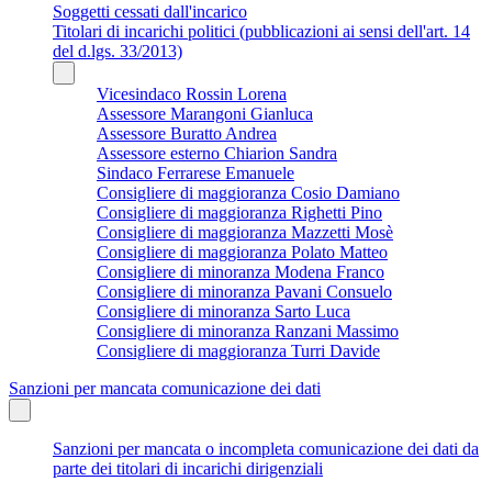
Soggetti cessati dall'incarico
Titolari di incarichi politici (pubblicazioni ai sensi dell'art. 14
del d.lgs. 33/2013)
Vicesindaco Rossin Lorena
Assessore Marangoni Gianluca
Assessore Buratto Andrea
Assessore esterno Chiarion Sandra
Sindaco Ferrarese Emanuele
Consigliere di maggioranza Cosio Damiano
Consigliere di maggioranza Righetti Pino
Consigliere di maggioranza Mazzetti Mosè
Consigliere di maggioranza Polato Matteo
Consigliere di minoranza Modena Franco
Consigliere di minoranza Pavani Consuelo
Consigliere di minoranza Sarto Luca
Consigliere di minoranza Ranzani Massimo
Consigliere di maggioranza Turri Davide
Sanzioni per mancata comunicazione dei dati
Sanzioni per mancata o incompleta comunicazione dei dati da
parte dei titolari di incarichi dirigenziali