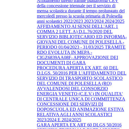
Affidamento diretto tramite piattaforma CEV
della concessione triennale per il servizio di
mensa scolastica durante il tempo prolungato del
mercoledì presso la scuola primaria di Polesella
anni scolastici 2022/2023 2023/2024 2024/2025
AFFIDAMENTO AI SENSI DELL'ART. 1
COMMA 2 LETT. A) D.L.76/2020 DEL
SERVIZIO BIBLIOTECARIO ED INFORMA-
GIOVANI DEL COMUNE DI POLESELLA -
PERIODO 01/04/2023 - 31/03/2025 TRAMITE
RDO EVOLUTA IN MEPA -
CIGZ6839AA08F- APPROVAZIONE DEI
DOCUMENTI DI GARA
PROCEDURA APERTA EX ART. 60 DEL
D.LGS. 50/2016 PER L'AFFIDAMENTO DEL
SERVIZIO DI TRASPORTO SCOLASTICO
DEL COMUNE DI POLESELLA (RO)
AVVALENDOSI DEL CONSORZIO
ENERGIA VENETO (C.E.V.) IN QUALITA'
DI CENTRALE UNICA DI COMMITTENZA
CONCESSIONE DEI SERVIZI DI
DOPOSCUOLA ED ANIMAZIONE ESTIVA
RELATIVA AGLI ANNI SCOLASTICI
2023/2024 E 2024/2025
GARA APERTA EX ART 60 DLGS 50/2016