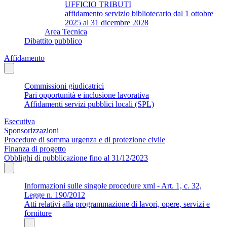
UFFICIO TRIBUTI
affidamento servizio bibliotecario dal 1 ottobre
2025 al 31 dicembre 2028
Area Tecnica
Dibattito pubblico
Affidamento
Commissioni giudicatrici
Pari opportunità e inclusione lavorativa
Affidamenti servizi pubblici locali (SPL)
Esecutiva
Sponsorizzazioni
Procedure di somma urgenza e di protezione civile
Finanza di progetto
Obblighi di pubblicazione fino al 31/12/2023
Informazioni sulle singole procedure xml - Art. 1, c. 32,
Legge n. 190/2012
Atti relativi alla programmazione di lavori, opere, servizi e
forniture