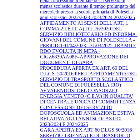
della concessione triennale per il servizio di
mensa scolastica durante il tempo prolungato del
mercoledì presso la scuola primaria di Polesella
anni scolastici 2022/2023 2023/2024 2024/2025
AFFIDAMENTO AI SENSI DELL'ART. 1
COMMA 2 LETT. A) D.L.76/2020 DEL
SERVIZIO BIBLIOTECARIO ED INFORMA-
GIOVANI DEL COMUNE DI POLESELLA -
PERIODO 01/04/2023 - 31/03/2025 TRAMITE
RDO EVOLUTA IN MEPA -
CIGZ6839AA08F- APPROVAZIONE DEI
DOCUMENTI DI GARA
PROCEDURA APERTA EX ART. 60 DEL
D.LGS. 50/2016 PER L'AFFIDAMENTO DEL
SERVIZIO DI TRASPORTO SCOLASTICO
DEL COMUNE DI POLESELLA (RO)
AVVALENDOSI DEL CONSORZIO
ENERGIA VENETO (C.E.V.) IN QUALITA'
DI CENTRALE UNICA DI COMMITTENZA
CONCESSIONE DEI SERVIZI DI
DOPOSCUOLA ED ANIMAZIONE ESTIVA
RELATIVA AGLI ANNI SCOLASTICI
2023/2024 E 2024/2025
GARA APERTA EX ART 60 DLGS 50/2016
SERVIZIO TRIENNALE DI TRASPORTO