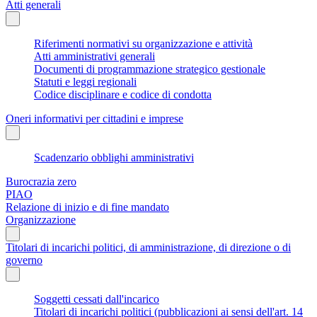
Atti generali
Riferimenti normativi su organizzazione e attività
Atti amministrativi generali
Documenti di programmazione strategico gestionale
Statuti e leggi regionali
Codice disciplinare e codice di condotta
Oneri informativi per cittadini e imprese
Scadenzario obblighi amministrativi
Burocrazia zero
PIAO
Relazione di inizio e di fine mandato
Organizzazione
Titolari di incarichi politici, di amministrazione, di direzione o di
governo
Soggetti cessati dall'incarico
Titolari di incarichi politici (pubblicazioni ai sensi dell'art. 14