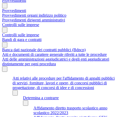
Provvedimenti
Provvedimenti
Provvedimenti organi indirizzo politico
Provvedimenti dirigenti amministrativi
Controlli sulle imprese
Controlli sulle imprese
Bandi di gara e contratti
Banca dati nazionale dei contratti pubblici (Bdncp)
Atti e documenti di carattere generale riferiti a tutte le procedure
Atti delle amministrazioni aggiudicatrici e degli enti aggiudicatori
distintamente per ogni procedura
Atti relativi alle procedure per l'affidamento di appalti pubblici
di servizi, forniture, lavori e opere, di concorsi pubblici di
progettazione, di concorsi di idee e di concessioni
Determina a contrarre
Affidamento diretto trasporto scolastico anno
scolastico 2022/2023