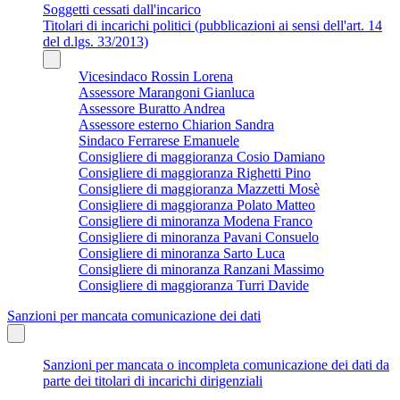
Soggetti cessati dall'incarico
Titolari di incarichi politici (pubblicazioni ai sensi dell'art. 14
del d.lgs. 33/2013)
Vicesindaco Rossin Lorena
Assessore Marangoni Gianluca
Assessore Buratto Andrea
Assessore esterno Chiarion Sandra
Sindaco Ferrarese Emanuele
Consigliere di maggioranza Cosio Damiano
Consigliere di maggioranza Righetti Pino
Consigliere di maggioranza Mazzetti Mosè
Consigliere di maggioranza Polato Matteo
Consigliere di minoranza Modena Franco
Consigliere di minoranza Pavani Consuelo
Consigliere di minoranza Sarto Luca
Consigliere di minoranza Ranzani Massimo
Consigliere di maggioranza Turri Davide
Sanzioni per mancata comunicazione dei dati
Sanzioni per mancata o incompleta comunicazione dei dati da
parte dei titolari di incarichi dirigenziali