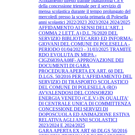
Affidamento diretto tramite piattaforma CEV
della concessione triennale per il servizio di
mensa scolastica durante il tempo prolungato del
mercoledì presso la scuola primaria di Polesella
anni scolastici 2022/2023 2023/2024 2024/2025
AFFIDAMENTO AI SENSI DELL'ART. 1
COMMA 2 LETT. A) D.L.76/2020 DEL
SERVIZIO BIBLIOTECARIO ED INFORMA-
GIOVANI DEL COMUNE DI POLESELLA -
PERIODO 01/04/2023 - 31/03/2025 TRAMITE
RDO EVOLUTA IN MEPA -
CIGZ6839AA08F- APPROVAZIONE DEI
DOCUMENTI DI GARA
PROCEDURA APERTA EX ART. 60 DEL
D.LGS. 50/2016 PER L'AFFIDAMENTO DEL
SERVIZIO DI TRASPORTO SCOLASTICO
DEL COMUNE DI POLESELLA (RO)
AVVALENDOSI DEL CONSORZIO
ENERGIA VENETO (C.E.V.) IN QUALITA'
DI CENTRALE UNICA DI COMMITTENZA
CONCESSIONE DEI SERVIZI DI
DOPOSCUOLA ED ANIMAZIONE ESTIVA
RELATIVA AGLI ANNI SCOLASTICI
2023/2024 E 2024/2025
GARA APERTA EX ART 60 DLGS 50/2016