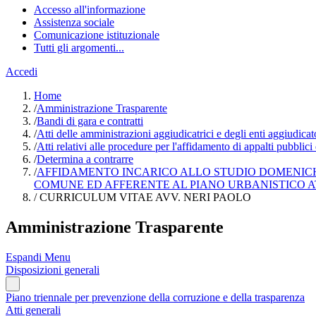
Accesso all'informazione
Assistenza sociale
Comunicazione istituzionale
Tutti gli argomenti...
Accedi
Home
/
Amministrazione Trasparente
/
Bandi di gara e contratti
/
Atti delle amministrazioni aggiudicatrici e degli enti aggiudica
/
Atti relativi alle procedure per l'affidamento di appalti pubblici
/
Determina a contrarre
/
AFFIDAMENTO INCARICO ALLO STUDIO DOMENICHE
COMUNE ED AFFERENTE AL PIANO URBANISTICO ATT
/
CURRICULUM VITAE AVV. NERI PAOLO
Amministrazione Trasparente
Espandi Menu
Disposizioni generali
Piano triennale per prevenzione della corruzione e della trasparenza
Atti generali