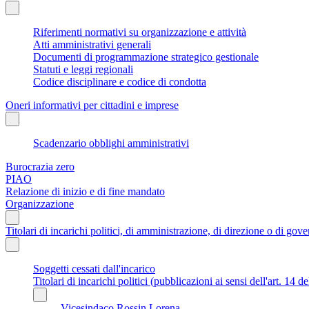
Riferimenti normativi su organizzazione e attività
Atti amministrativi generali
Documenti di programmazione strategico gestionale
Statuti e leggi regionali
Codice disciplinare e codice di condotta
Oneri informativi per cittadini e imprese
Scadenzario obblighi amministrativi
Burocrazia zero
PIAO
Relazione di inizio e di fine mandato
Organizzazione
Titolari di incarichi politici, di amministrazione, di direzione o di gov
Soggetti cessati dall'incarico
Titolari di incarichi politici (pubblicazioni ai sensi dell'art. 14 d
Vicesindaco Rossin Lorena