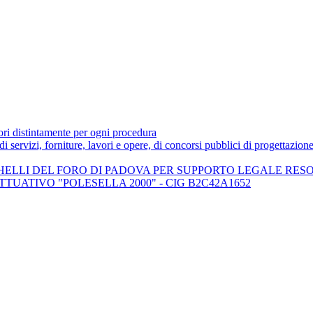
tori distintamente per ogni procedura
 di servizi, forniture, lavori e opere, di concorsi pubblici di progettazion
LLI DEL FORO DI PADOVA PER SUPPORTO LEGALE RESOS
UATIVO "POLESELLA 2000" - CIG B2C42A1652