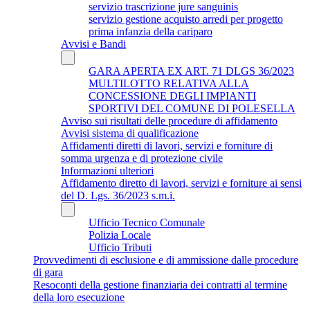
servizio trascrizione jure sanguinis
servizio gestione acquisto arredi per progetto
prima infanzia della cariparo
Avvisi e Bandi
GARA APERTA EX ART. 71 DLGS 36/2023
MULTILOTTO RELATIVA ALLA
CONCESSIONE DEGLI IMPIANTI
SPORTIVI DEL COMUNE DI POLESELLA
Avviso sui risultati delle procedure di affidamento
Avvisi sistema di qualificazione
Affidamenti diretti di lavori, servizi e forniture di
somma urgenza e di protezione civile
Informazioni ulteriori
Affidamento diretto di lavori, servizi e forniture ai sensi
del D. Lgs. 36/2023 s.m.i.
Ufficio Tecnico Comunale
Polizia Locale
Ufficio Tributi
Provvedimenti di esclusione e di ammissione dalle procedure
di gara
Resoconti della gestione finanziaria dei contratti al termine
della loro esecuzione