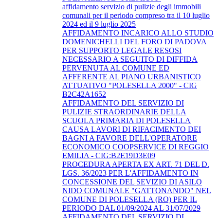
affidamento servizio di pulizie degli immobili
comunali per il periodo compreso tra il 10 luglio
2024 ed il 9 luglio 2025
AFFIDAMENTO INCARICO ALLO STUDIO
DOMENICHELLI DEL FORO DI PADOVA
PER SUPPORTO LEGALE RESOSI
NECESSARIO A SEGUITO DI DIFFIDA
PERVENUTA AL COMUNE ED
AFFERENTE AL PIANO URBANISTICO
ATTUATIVO "POLESELLA 2000" - CIG
B2C42A1652
AFFIDAMENTO DEL SERVIZIO DI
PULIZIE STRAORDINARIE DELLA
SCUOLA PRIMARIA DI POLESELLA
CAUSA LAVORI DI RIFACIMENTO DEI
BAGNI A FAVORE DELL'OPERATORE
ECONOMICO COOPSERVICE DI REGGIO
EMILIA - CIG:B2E19D3E09
PROCEDURA APERTA EX ART. 71 DEL D.
LGS. 36/2023 PER L'AFFIDAMENTO IN
CONCESSIONE DEL SEVIZIO DI ASILO
NIDO COMUNALE "GATTONANDO" NEL
COMUNE DI POLESELLA (RO) PER IL
PERIODO DAL 01/09/2024 AL 31/07/2029
AFFIDAMENTO DEL SERVIZIO DI