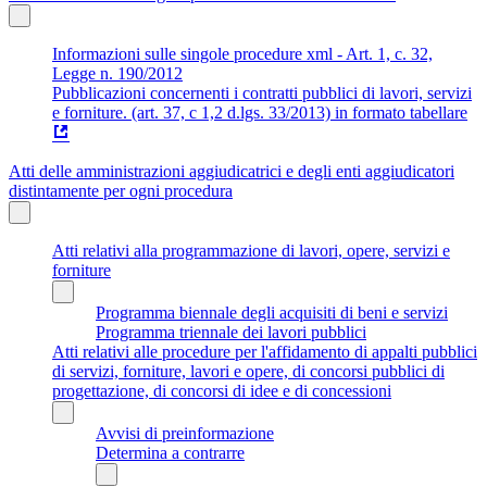
Informazioni sulle singole procedure xml - Art. 1, c. 32,
Legge n. 190/2012
Pubblicazioni concernenti i contratti pubblici di lavori, servizi
e forniture. (art. 37, c 1,2 d.lgs. 33/2013) in formato tabellare
Atti delle amministrazioni aggiudicatrici e degli enti aggiudicatori
distintamente per ogni procedura
Atti relativi alla programmazione di lavori, opere, servizi e
forniture
Programma biennale degli acquisiti di beni e servizi
Programma triennale dei lavori pubblici
Atti relativi alle procedure per l'affidamento di appalti pubblici
di servizi, forniture, lavori e opere, di concorsi pubblici di
progettazione, di concorsi di idee e di concessioni
Avvisi di preinformazione
Determina a contrarre