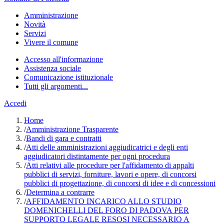
Amministrazione
Novità
Servizi
Vivere il comune
Accesso all'informazione
Assistenza sociale
Comunicazione istituzionale
Tutti gli argomenti...
Accedi
Home
/
Amministrazione Trasparente
/
Bandi di gara e contratti
/
Atti delle amministrazioni aggiudicatrici e degli enti
aggiudicatori distintamente per ogni procedura
/
Atti relativi alle procedure per l'affidamento di appalti
pubblici di servizi, forniture, lavori e opere, di concorsi
pubblici di progettazione, di concorsi di idee e di concessioni
/
Determina a contrarre
/
AFFIDAMENTO INCARICO ALLO STUDIO
DOMENICHELLI DEL FORO DI PADOVA PER
SUPPORTO LEGALE RESOSI NECESSARIO A