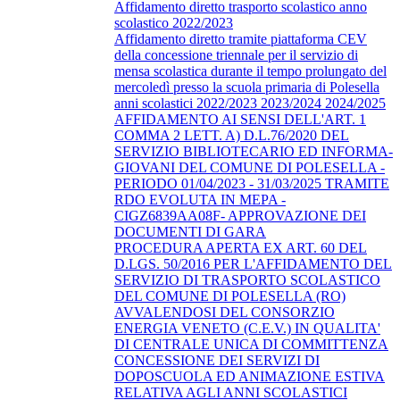
Affidamento diretto trasporto scolastico anno
scolastico 2022/2023
Affidamento diretto tramite piattaforma CEV
della concessione triennale per il servizio di
mensa scolastica durante il tempo prolungato del
mercoledì presso la scuola primaria di Polesella
anni scolastici 2022/2023 2023/2024 2024/2025
AFFIDAMENTO AI SENSI DELL'ART. 1
COMMA 2 LETT. A) D.L.76/2020 DEL
SERVIZIO BIBLIOTECARIO ED INFORMA-
GIOVANI DEL COMUNE DI POLESELLA -
PERIODO 01/04/2023 - 31/03/2025 TRAMITE
RDO EVOLUTA IN MEPA -
CIGZ6839AA08F- APPROVAZIONE DEI
DOCUMENTI DI GARA
PROCEDURA APERTA EX ART. 60 DEL
D.LGS. 50/2016 PER L'AFFIDAMENTO DEL
SERVIZIO DI TRASPORTO SCOLASTICO
DEL COMUNE DI POLESELLA (RO)
AVVALENDOSI DEL CONSORZIO
ENERGIA VENETO (C.E.V.) IN QUALITA'
DI CENTRALE UNICA DI COMMITTENZA
CONCESSIONE DEI SERVIZI DI
DOPOSCUOLA ED ANIMAZIONE ESTIVA
RELATIVA AGLI ANNI SCOLASTICI