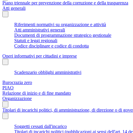
Piano triennale per prevenzione della corruzione e della trasparenza
Atti generali
Riferimenti normativi su organizzazione e attività
Atti amministrativi generali
Documenti di programmazione strategico gestionale
Statuti e leggi regionali
Codice disciplinare e codice di condotta
Oneri informativi per cittadini e imprese
Scadenzario obblighi amministrativi
Burocrazia zero
PIAO
Relazione di inizio e di fine mandato
Organizzazione
Titolari di incarichi politici, di amministrazione, di direzione o di gov
Soggetti cessati dall'incarico
Titolari di incarichi politici (pubblicazioni ai sensi dell'art. 14 d