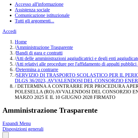
Accesso all'informazione
Assistenza sociale
Comunicazione istituzionale
Tutti gli argomenti...
Accedi
Home
/
Amministrazione Trasparente
/
Bandi di gara e contratti
/
Atti delle amministrazioni aggiudicatrici e degli enti aggiudica
/
Atti relativi alle procedure per l'affidamento di appalti pubblici
/
Determina a contrarre
/
SERVIZIO DI TRASPORTO SCOLASTICO PER IL PERIO
DLGS 36/2023, AVVALENDOSI DEL CONSORZIO ENER
/
DETERMINA A CONTRARRE PER PROCEDURA APERTA 
POLESELLA (RO) AVVALENDOSI DEL CONSORZIO ENE
MARZO 2025 E IL 10 GIUGNO 2028 FIRMATO
Amministrazione Trasparente
Espandi Menu
Disposizioni generali