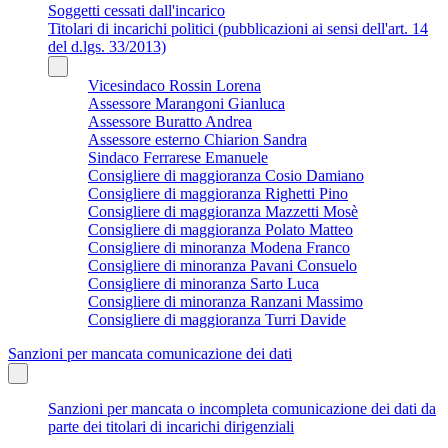
Soggetti cessati dall'incarico
Titolari di incarichi politici (pubblicazioni ai sensi dell'art. 14
del d.lgs. 33/2013)
Vicesindaco Rossin Lorena
Assessore Marangoni Gianluca
Assessore Buratto Andrea
Assessore esterno Chiarion Sandra
Sindaco Ferrarese Emanuele
Consigliere di maggioranza Cosio Damiano
Consigliere di maggioranza Righetti Pino
Consigliere di maggioranza Mazzetti Mosè
Consigliere di maggioranza Polato Matteo
Consigliere di minoranza Modena Franco
Consigliere di minoranza Pavani Consuelo
Consigliere di minoranza Sarto Luca
Consigliere di minoranza Ranzani Massimo
Consigliere di maggioranza Turri Davide
Sanzioni per mancata comunicazione dei dati
Sanzioni per mancata o incompleta comunicazione dei dati da
parte dei titolari di incarichi dirigenziali