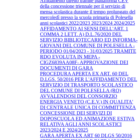
Affidamento diretto tramite piattaforma CEV
della concessione triennale per il servizio di
mensa scolastica durante il tempo prolungato del
mercoledì presso la scuola primaria di Polesella
anni scolastici 2022/2023 2023/2024 2024/2025
AFFIDAMENTO AI SENSI DELL'ART. 1
COMMA 2 LETT. A) D.L.76/2020 DEL
SERVIZIO BIBLIOTECARIO ED INFORMA-
GIOVANI DEL COMUNE DI POLESELLA -
PERIODO 01/04/2023 - 31/03/2025 TRAMITE
RDO EVOLUTA IN MEPA -
CIGZ6839AA08F- APPROVAZIONE DEI
DOCUMENTI DI GARA
PROCEDURA APERTA EX ART. 60 DEL
D.LGS. 50/2016 PER L'AFFIDAMENTO DEL
SERVIZIO DI TRASPORTO SCOLASTICO
DEL COMUNE DI POLESELLA (RO)
AVVALENDOSI DEL CONSORZIO
ENERGIA VENETO (C.E.V.) IN QUALITA'
DI CENTRALE UNICA DI COMMITTENZA
CONCESSIONE DEI SERVIZI DI
DOPOSCUOLA ED ANIMAZIONE ESTIVA
RELATIVA AGLI ANNI SCOLASTICI
2023/2024 E 2024/2025
GARA APERTA EX ART 60 DLGS 50/2016