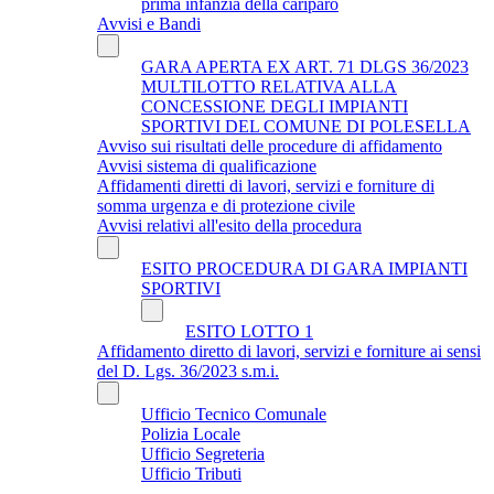
prima infanzia della cariparo
Avvisi e Bandi
GARA APERTA EX ART. 71 DLGS 36/2023
MULTILOTTO RELATIVA ALLA
CONCESSIONE DEGLI IMPIANTI
SPORTIVI DEL COMUNE DI POLESELLA
Avviso sui risultati delle procedure di affidamento
Avvisi sistema di qualificazione
Affidamenti diretti di lavori, servizi e forniture di
somma urgenza e di protezione civile
Avvisi relativi all'esito della procedura
ESITO PROCEDURA DI GARA IMPIANTI
SPORTIVI
ESITO LOTTO 1
Affidamento diretto di lavori, servizi e forniture ai sensi
del D. Lgs. 36/2023 s.m.i.
Ufficio Tecnico Comunale
Polizia Locale
Ufficio Segreteria
Ufficio Tributi