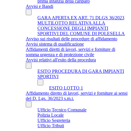
prima infanzia della cariparo
Avvisi e Bandi
GARA APERTA EX ART. 71 DLGS 36/2023
MULTILOTTO RELATIVA ALLA
CONCESSIONE DEGLI IMPIANTI
SPORTIVI DEL COMUNE DI POLESELLA
Avviso sui risultati delle procedure di affidamento
Avvisi sistema di qualificazione
Affidamenti diretti di lavori, servizi e forniture di
somma urgenza e di protezione civile
Avvisi relativi all'esito della procedura
ESITO PROCEDURA DI GARA IMPIANTI
SPORTIVI
ESITO LOTTO 1
Affidamento diretto di lavori, servizi e forniture ai sensi
del D. Lgs. 36/2023 s.m.i.
Ufficio Tecnico Comunale
Polizia Locale
Ufficio Segreteria
Ufficio Tributi