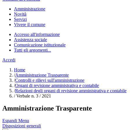
Amministrazione
Novità
Servizi
Vivere il comune
Accesso all'informazione
Assistenza sociale
Comunicazione istituzionale
Tutti gli argomenti...
Accedi
Home
/
Amministrazione Trasparente
/
Controlli e rilievi sull'amministrazione
/
Organi di revisione amministrativa e contabile
/
Relazioni degli organi di revisione amministrativa e contabile
/
Verbale n. 3 / 2021
Amministrazione Trasparente
Espandi Menu
Disposizioni generali