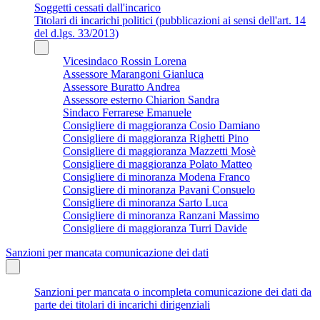
Soggetti cessati dall'incarico
Titolari di incarichi politici (pubblicazioni ai sensi dell'art. 14
del d.lgs. 33/2013)
Vicesindaco Rossin Lorena
Assessore Marangoni Gianluca
Assessore Buratto Andrea
Assessore esterno Chiarion Sandra
Sindaco Ferrarese Emanuele
Consigliere di maggioranza Cosio Damiano
Consigliere di maggioranza Righetti Pino
Consigliere di maggioranza Mazzetti Mosè
Consigliere di maggioranza Polato Matteo
Consigliere di minoranza Modena Franco
Consigliere di minoranza Pavani Consuelo
Consigliere di minoranza Sarto Luca
Consigliere di minoranza Ranzani Massimo
Consigliere di maggioranza Turri Davide
Sanzioni per mancata comunicazione dei dati
Sanzioni per mancata o incompleta comunicazione dei dati da
parte dei titolari di incarichi dirigenziali