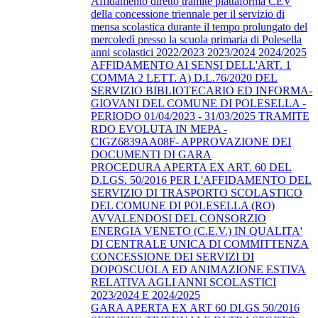
Affidamento diretto tramite piattaforma CEV
della concessione triennale per il servizio di
mensa scolastica durante il tempo prolungato del
mercoledì presso la scuola primaria di Polesella
anni scolastici 2022/2023 2023/2024 2024/2025
AFFIDAMENTO AI SENSI DELL'ART. 1
COMMA 2 LETT. A) D.L.76/2020 DEL
SERVIZIO BIBLIOTECARIO ED INFORMA-
GIOVANI DEL COMUNE DI POLESELLA -
PERIODO 01/04/2023 - 31/03/2025 TRAMITE
RDO EVOLUTA IN MEPA -
CIGZ6839AA08F- APPROVAZIONE DEI
DOCUMENTI DI GARA
PROCEDURA APERTA EX ART. 60 DEL
D.LGS. 50/2016 PER L'AFFIDAMENTO DEL
SERVIZIO DI TRASPORTO SCOLASTICO
DEL COMUNE DI POLESELLA (RO)
AVVALENDOSI DEL CONSORZIO
ENERGIA VENETO (C.E.V.) IN QUALITA'
DI CENTRALE UNICA DI COMMITTENZA
CONCESSIONE DEI SERVIZI DI
DOPOSCUOLA ED ANIMAZIONE ESTIVA
RELATIVA AGLI ANNI SCOLASTICI
2023/2024 E 2024/2025
GARA APERTA EX ART 60 DLGS 50/2016