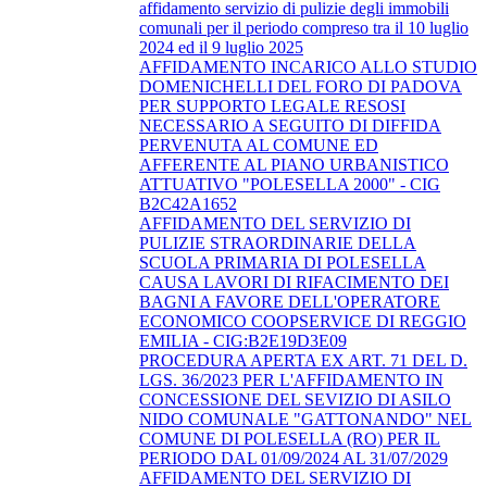
affidamento servizio di pulizie degli immobili
comunali per il periodo compreso tra il 10 luglio
2024 ed il 9 luglio 2025
AFFIDAMENTO INCARICO ALLO STUDIO
DOMENICHELLI DEL FORO DI PADOVA
PER SUPPORTO LEGALE RESOSI
NECESSARIO A SEGUITO DI DIFFIDA
PERVENUTA AL COMUNE ED
AFFERENTE AL PIANO URBANISTICO
ATTUATIVO "POLESELLA 2000" - CIG
B2C42A1652
AFFIDAMENTO DEL SERVIZIO DI
PULIZIE STRAORDINARIE DELLA
SCUOLA PRIMARIA DI POLESELLA
CAUSA LAVORI DI RIFACIMENTO DEI
BAGNI A FAVORE DELL'OPERATORE
ECONOMICO COOPSERVICE DI REGGIO
EMILIA - CIG:B2E19D3E09
PROCEDURA APERTA EX ART. 71 DEL D.
LGS. 36/2023 PER L'AFFIDAMENTO IN
CONCESSIONE DEL SEVIZIO DI ASILO
NIDO COMUNALE "GATTONANDO" NEL
COMUNE DI POLESELLA (RO) PER IL
PERIODO DAL 01/09/2024 AL 31/07/2029
AFFIDAMENTO DEL SERVIZIO DI