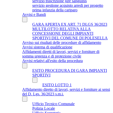
servizio trascrizione jure sanguinis
servizio gestione acquisto arredi per progetto
prima infanzia della cariparo
Avvisi e Bandi
GARA APERTA EX ART. 71 DLGS 36/2023
MULTILOTTO RELATIVA ALLA
CONCESSIONE DEGLI IMPIANTI
SPORTIVI DEL COMUNE DI POLESELLA
Avviso sui risultati delle procedure di affidamento
Avvisi sistema di qualificazione
Affidamenti diretti di lavori, servizi e forniture di
somma urgenza e di protezione civile
Avvisi relativi all'esito della procedura
ESITO PROCEDURA DI GARA IMPIANTI
SPORTIVI
ESITO LOTTO 1
Affidamento diretto di lavori, servizi e forniture ai sensi
del D. Lgs. 36/2023 s.m.i.
Ufficio Tecnico Comunale
Polizia Locale
Ufficio Segreteria