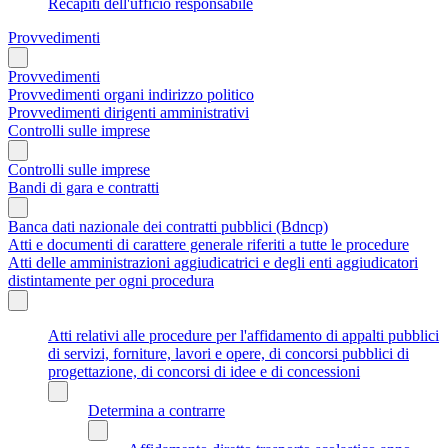
Recapiti dell'ufficio responsabile
Provvedimenti
Provvedimenti
Provvedimenti organi indirizzo politico
Provvedimenti dirigenti amministrativi
Controlli sulle imprese
Controlli sulle imprese
Bandi di gara e contratti
Banca dati nazionale dei contratti pubblici (Bdncp)
Atti e documenti di carattere generale riferiti a tutte le procedure
Atti delle amministrazioni aggiudicatrici e degli enti aggiudicatori
distintamente per ogni procedura
Atti relativi alle procedure per l'affidamento di appalti pubblici
di servizi, forniture, lavori e opere, di concorsi pubblici di
progettazione, di concorsi di idee e di concessioni
Determina a contrarre