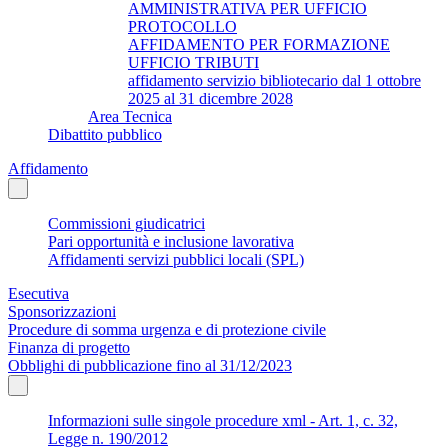
AMMINISTRATIVA PER UFFICIO
PROTOCOLLO
AFFIDAMENTO PER FORMAZIONE
UFFICIO TRIBUTI
affidamento servizio bibliotecario dal 1 ottobre
2025 al 31 dicembre 2028
Area Tecnica
Dibattito pubblico
Affidamento
Commissioni giudicatrici
Pari opportunità e inclusione lavorativa
Affidamenti servizi pubblici locali (SPL)
Esecutiva
Sponsorizzazioni
Procedure di somma urgenza e di protezione civile
Finanza di progetto
Obblighi di pubblicazione fino al 31/12/2023
Informazioni sulle singole procedure xml - Art. 1, c. 32,
Legge n. 190/2012