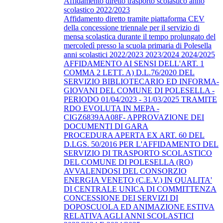
Affidamento diretto trasporto scolastico anno
scolastico 2022/2023
Affidamento diretto tramite piattaforma CEV
della concessione triennale per il servizio di
mensa scolastica durante il tempo prolungato del
mercoledì presso la scuola primaria di Polesella
anni scolastici 2022/2023 2023/2024 2024/2025
AFFIDAMENTO AI SENSI DELL'ART. 1
COMMA 2 LETT. A) D.L.76/2020 DEL
SERVIZIO BIBLIOTECARIO ED INFORMA-
GIOVANI DEL COMUNE DI POLESELLA -
PERIODO 01/04/2023 - 31/03/2025 TRAMITE
RDO EVOLUTA IN MEPA -
CIGZ6839AA08F- APPROVAZIONE DEI
DOCUMENTI DI GARA
PROCEDURA APERTA EX ART. 60 DEL
D.LGS. 50/2016 PER L'AFFIDAMENTO DEL
SERVIZIO DI TRASPORTO SCOLASTICO
DEL COMUNE DI POLESELLA (RO)
AVVALENDOSI DEL CONSORZIO
ENERGIA VENETO (C.E.V.) IN QUALITA'
DI CENTRALE UNICA DI COMMITTENZA
CONCESSIONE DEI SERVIZI DI
DOPOSCUOLA ED ANIMAZIONE ESTIVA
RELATIVA AGLI ANNI SCOLASTICI