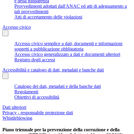
e della trasparenza
Provvedimenti adottati dall'ANAC ed atti di adeguamento a
tali provvedimenti
Atti di accertamento delle violazioni
Accesso civico
Accesso civico semplice a dati, documenti e informazioni
soggetti a pubblicazione obbligatoria
Accesso civico generalizzato a dati e documenti ulteriori
Registro degli accessi
Accessibilità e catalogo di dati, metadati e banche dati
Catalogo dei dati, metadati e della banche dati
Regolamenti
Obiettivi di accessibilità
Dati ulteriori
Privacy - responsabile protezione dati
Whistleblowing
Piano triennale per la prevenzione della corruzione e della